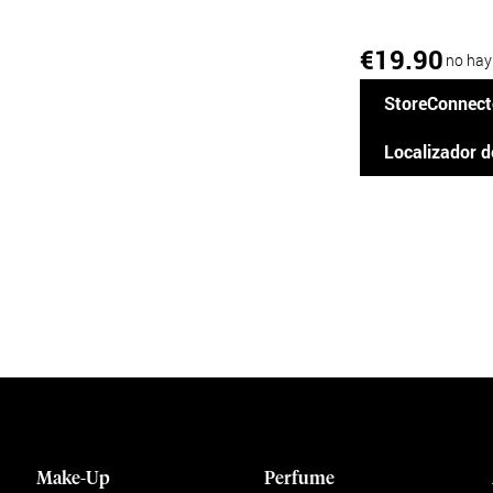
19.90
€
no hay
StoreConnect
Localizador d
Make-Up
Perfume