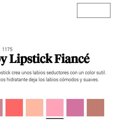
ector
Localizador de tiendas
Business
1175
 Lipstick Fiancé
tick crea unos labios seductores con un color sutil.
ios hidratante deja los labios cómodos y suaves.