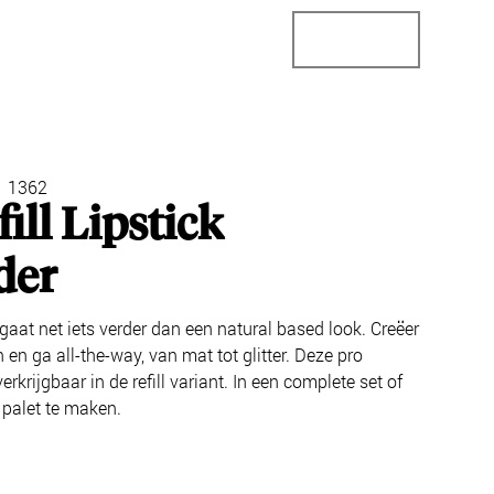
StoreConnector
StoreLocator
Business
1362
ill Lipstick
der
 gaat net iets verder dan een natural based look. Creëer
 en ga all-the-way, van mat tot glitter. Deze pro
 verkrijgbaar in de refill variant. In een complete set of
 palet te maken.