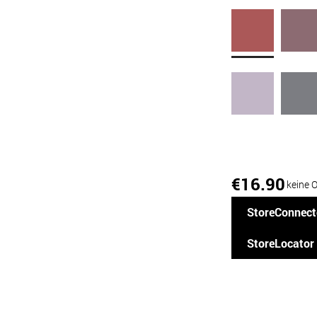
16.90
€
keine 
StoreConnect
StoreLocator