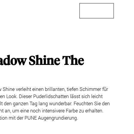
StoreConnector
StoreLocator
Business
adow Shine The
hine verleiht einen brillanten, tiefen Schimmer für
n Look. Dieser Puderlidschatten lässt sich leicht
lt den ganzen Tag lang wunderbar. Feuchten Sie den
cht an, um eine noch intensivere Farbe zu erhalten.
tion mit der PUNE Augengrundierung.