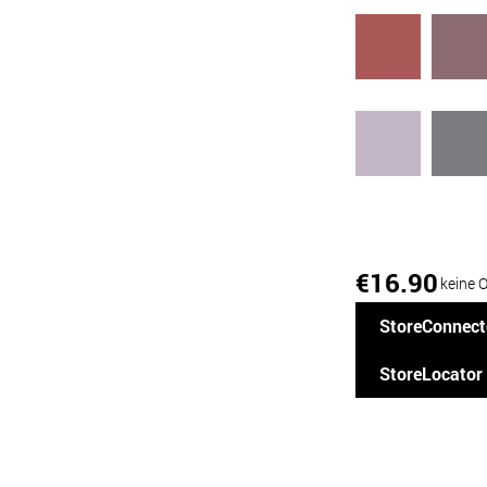
16.90
€
keine 
StoreConnect
StoreLocator