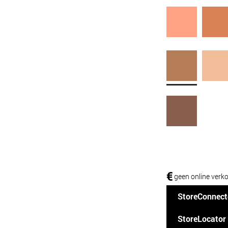
€
geen online verk
StoreConnect
StoreLocator