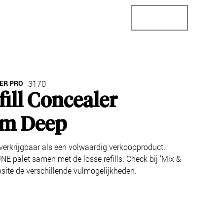
StoreConnector
StoreLocator
Business
ER PRO
3170
fill Concealer
m Deep
et verkrijgbaar als een volwaardig verkoopproduct.
NE palet samen met de losse refills. Check bij 'Mix &
site de verschillende vulmogelijkheden.