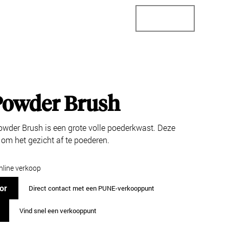
StoreConnector
StoreLocator
Business
Powder Brush
der Brush is een grote volle poederkwast. Deze
 om het gezicht af te poederen.
nline verkoop
or
Direct contact met een PUNE-verkooppunt
Vind snel een verkooppunt