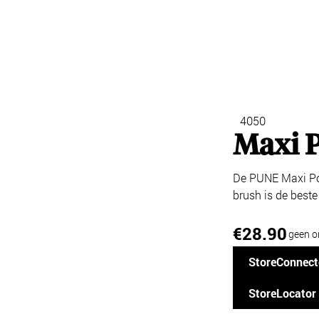
4050
Maxi 
De PUNE Maxi Pow
brush is de beste
28.90
€
geen o
StoreConnect
StoreLocator