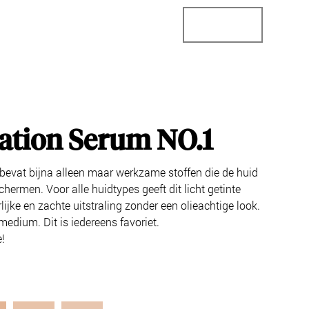
StoreConnector
StoreLocator
Business
ation Serum NO.1
bevat bijna alleen maar werkzame stoffen die de huid
hermen. Voor alle huidtypes geeft dit licht getinte
ijke en zachte uitstraling zonder een olieachtige look.
 medium. Dit is iedereens favoriet.
!