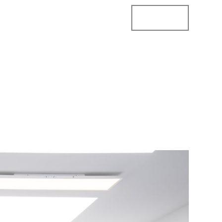
StoreConnector
StoreLocator
Business