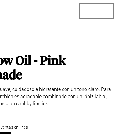
ector
Localizador de tiendas
Business
ow Oil - Pink
ade
suave, cuidadoso e hidratante con un tono claro. Para
ambién es agradable combinarlo con un lápiz labial,
os o un chubby lipstick.
 ventas en línea