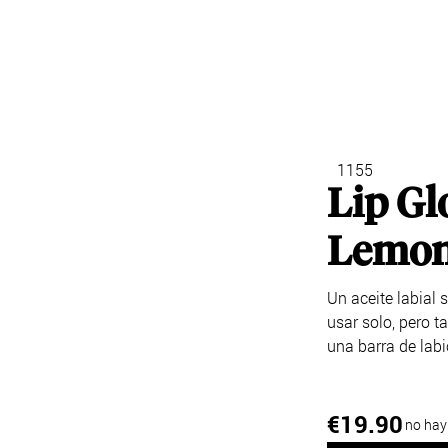
StoreConn
1155
Lip Gl
Lemon
Un aceite labial 
usar solo, pero t
una barra de labi
19.90
€
no hay