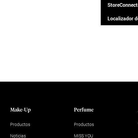
StoreConnect
Localizador d
Make-Up
Perfume
Productos
Productos
Noticias
MISS YOU